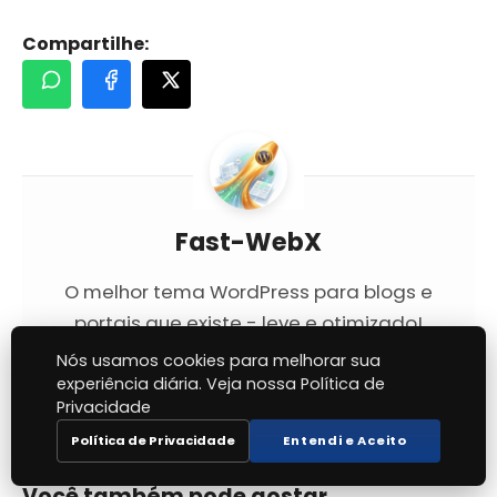
Compartilhe:
Fast-WebX
O melhor tema WordPress para blogs e
portais que existe - leve e otimizado!
Nós usamos cookies para melhorar sua
Site do Autor
experiência diária. Veja nossa Política de
Privacidade
Política de Privacidade
Entendi e Aceito
Você também pode gostar