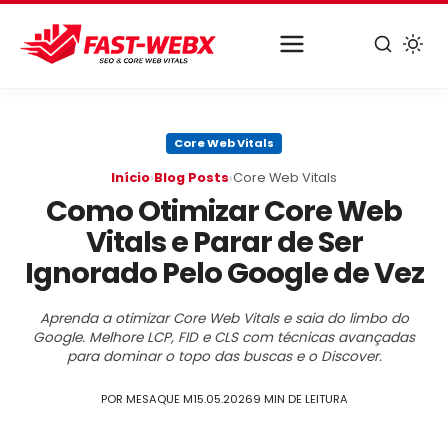
Pular
para
Core Web Vitals
o
conteúdo
›
›
Início
Blog Posts
Core Web Vitals
principal
Como Otimizar Core Web
Vitals e Parar de Ser
Ignorado Pelo Google de Vez
Aprenda a otimizar Core Web Vitals e saia do limbo do
Google. Melhore LCP, FID e CLS com técnicas avançadas
para dominar o topo das buscas e o Discover.
POR MESAQUE M
15.05.2026
9 MIN DE LEITURA