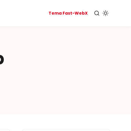
Tema Fast-WebX
b