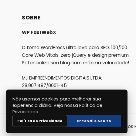
SOBRE
WP FastWebX
O tema WordPress ultra leve para SEO. 100/100
Core Web Vitals, zero jQuery e design premium.
Potencialize seu blog com máxima velocidade!
MJ EMPREENDIMENTOS DIGITAIS LTDA,
28.907.497/0001-45
Nós usamos cookies para melhorar sua
experiência diária. Veja nossa Política de
Privacidade
Política de Privacidade
Entendi e Aceito
Copyright 2026,
WP FastWebX
todos os Direitos