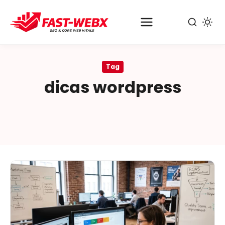
Pular
para
Tag
o
dicas wordpress
conteúdo
principal