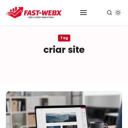
Pular
para
Tag
o
criar site
conteúdo
principal