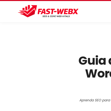
Pular
para
o
conteúdo
principal
Guia 
Word
Aprenda SEO para 