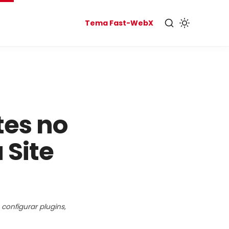
Tema Fast-WebX
tes no
 Site
onfigurar plugins,