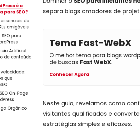
Dominar o
SEO para iniciantes 
dPress é a
separa blogs amadores de projeto
ha para SEO?
essenciais de
URLs amigáveis
e SEO para
Tema Fast-WebX
WordPress
cia Artificial
O melhor tema para blogs wordp
ão de conteúdo
de buscas
Fast WebX
.
velocidade:
Conhecer Agora
os que
 SEO
e SEO On-Page
rdPress
Neste guia, revelamos como confi
ego Orgânico
visitantes qualificados e convert
s
estratégias simples e eficazes.